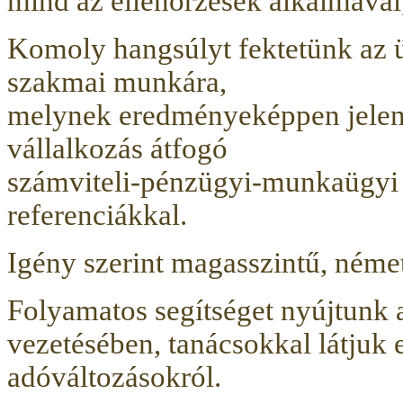
mind az ellenőrzések alkalmával,
Komoly hangsúlyt fektetünk az 
szakmai munkára,
melynek eredményeképpen jelenle
vállalkozás átfogó
számviteli-pénzügyi-munkaügyi f
referenciákkal.
Igény szerint magasszintű, ném
Folyamatos segítséget nyújtunk a
vezetésében, tanácsokkal látjuk e
adóváltozásokról.