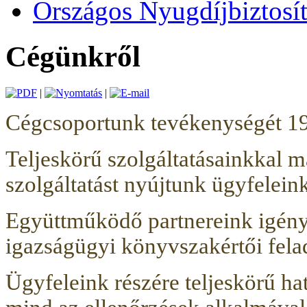
Országos Nyugdíjbiztosít
Cégünkről
|
|
Cégcsoportunk tevékenységét 1
Teljeskörű szolgáltatásainkkal 
szolgáltatást nyújtunk ügyfelei
Együttműködő partnereink igénye
igazságügyi könyvszakértői felada
Ügyfeleink részére teljeskörű hat